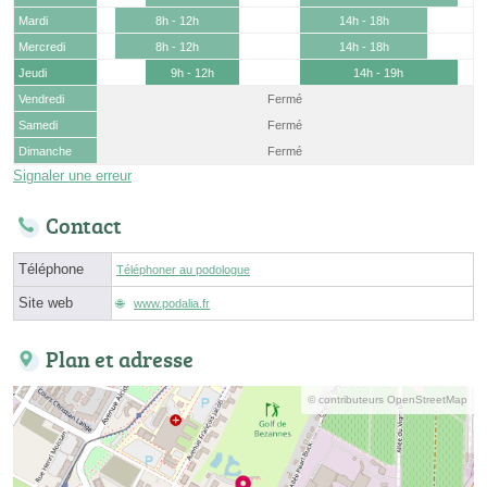
Mardi
8h - 12h
14h - 18h
Mercredi
8h - 12h
14h - 18h
Jeudi
9h - 12h
14h - 19h
Vendredi
Fermé
Samedi
Fermé
Dimanche
Fermé
Signaler une erreur
Contact
Téléphone
Téléphoner au podologue
Site web
www.podalia.fr
Plan et adresse
© contributeurs OpenStreetMap