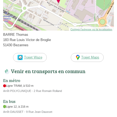
Corriger l’adresse ou la localisation
BARRE Thomas
183 Rue Louis Victor de Broglie
51430 Bezannes
Trajet Waze
Trajet Maps
Venir en transports en commun
En métro
Ligne TRAM, à 510 m
Arrêt POLYCLINIQUE - 2 Rue Romain Rolland
En bus
Ligne 12, à 216 m
Arrêt DAUSSET - 9 Rue Jean Dausset