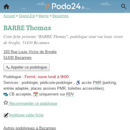
Accueil
>
Grand-Est
>
Marne
>
Bezannes
BARRE Thomas
Cette fiche présente "BARRE Thomas", podologue situé
rue louis victor
de broglie
, 51430 Bezannes.
183 Rue Louis Victor de Broglie
51430 Bezannes
📞 Appeler ce podologue
Podologue
-
Fermé, ouvre lundi à 9h00
Services :
podologie
,
pédicurie-podologie
,
accès
PMR
(parking,
entrée adaptée, places assises PMR, toilettes accessibles)
,
CB acceptée
,
uniquement sur
RDV
Recommander ce podologue
Améliorer cette fiche
Autres podologues à Bezannes