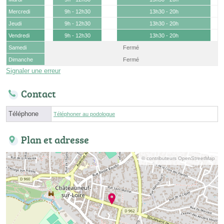
Mercredi
9h - 12h30
13h30 - 20h
Jeudi
9h - 12h30
13h30 - 20h
Vendredi
9h - 12h30
13h30 - 20h
Samedi
Fermé
Dimanche
Fermé
Signaler une erreur
Contact
Téléphone
Téléphoner au podologue
Plan et adresse
© contributeurs OpenStreetMap