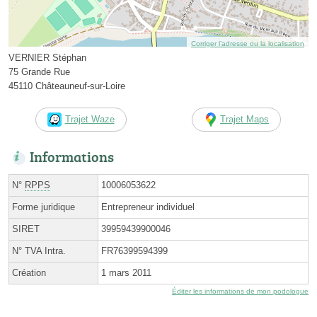
Corriger l’adresse ou la localisation
VERNIER Stéphan
75 Grande Rue
45110 Châteauneuf-sur-Loire
Trajet Waze
Trajet Maps
Informations
N°
RPPS
10006053622
Forme juridique
Entrepreneur individuel
SIRET
39959439900046
N° TVA Intra.
FR76399594399
Création
1 mars 2011
Éditer les informations de mon podologue