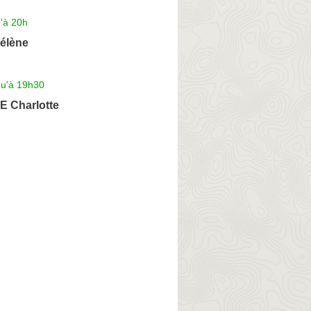
'à 20h
élène
qu'à 19h30
 Charlotte