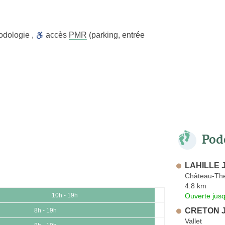
odologie
,
accès
PMR
(parking, entrée
Pod
LAHILLE J
Château-Th
4.8 km
Ouverte jus
10h - 19h
CRETON J
8h - 19h
Vallet