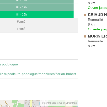
8h - 19h
8 km
Ouvert jusqu
8h - 19h
CRIAUD H
8h - 19h
Remouillé
Fermé
8 km
Ouverte jus
Fermé
MORINIERE
Remouillé
8 km
u podologue
ib.fr/pedicure-podologue/monnieres/florian-hubert
© contributeurs OpenStreetMap