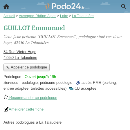
Accueil
>
Auvergne-Rhône-Alpes
>
Loire
>
La Talaudière
GUILLOT Emmanuel
Cette fiche présente "GUILLOT Emmanuel", podologue situé
rue victor
hugo
, 42350 La Talaudière.
34 Rue Victor Hugo
42350 La Talaudière
📞 Appeler ce podologue
Podologue
-
Ouvert jusqu'à 19h
Services :
podologie
,
pédicurie-podologie
,
accès
PMR
(parking,
entrée adaptée, toilettes accessibles)
,
CB acceptée
Recommander ce podologue
Améliorer cette fiche
Autres podologues à La Talaudière