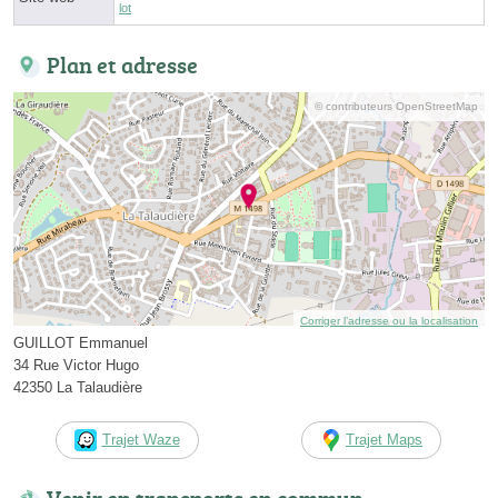
lot
Plan et adresse
© contributeurs OpenStreetMap
Corriger l’adresse ou la localisation
GUILLOT Emmanuel
34 Rue Victor Hugo
42350 La Talaudière
Trajet Waze
Trajet Maps