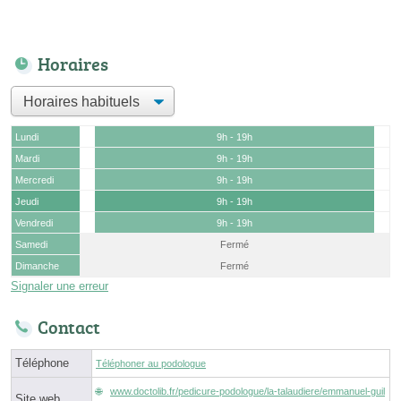
Horaires
Lundi
9h - 19h
Mardi
9h - 19h
Mercredi
9h - 19h
Jeudi
9h - 19h
Vendredi
9h - 19h
Samedi
Fermé
Dimanche
Fermé
Signaler une erreur
Contact
Téléphone
Téléphoner au podologue
www.doctolib.fr/pedicure-podologue/la-talaudiere/emmanuel-guil
Site web