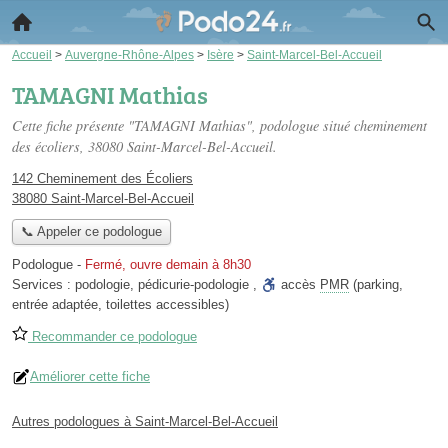
Accueil
>
Auvergne-Rhône-Alpes
>
Isère
>
Saint-Marcel-Bel-Accueil
TAMAGNI Mathias
Cette fiche présente "TAMAGNI Mathias", podologue situé
cheminement
des écoliers
, 38080 Saint-Marcel-Bel-Accueil.
142 Cheminement des Écoliers
38080 Saint-Marcel-Bel-Accueil
📞 Appeler ce podologue
Podologue
-
Fermé, ouvre demain à 8h30
Services :
podologie
,
pédicurie-podologie
,
accès
PMR
(parking,
entrée adaptée, toilettes accessibles)
Recommander ce podologue
Améliorer cette fiche
Autres podologues à Saint-Marcel-Bel-Accueil