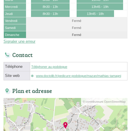
Mercredi
8h30 - 13h
13h45 - 19h
Jeudi
8h30 - 13h
13h45 - 18h
Vendredi
Fermé
Samedi
Fermé
Dimanche
Fermé
Signaler une erreur
Contact
Téléphone
Téléphoner au podologue
Site web
www.doctolib.fr/pedicure-podologue/mazan/mathias-tamagni
Plan et adresse
© contributeurs OpenStreetMap