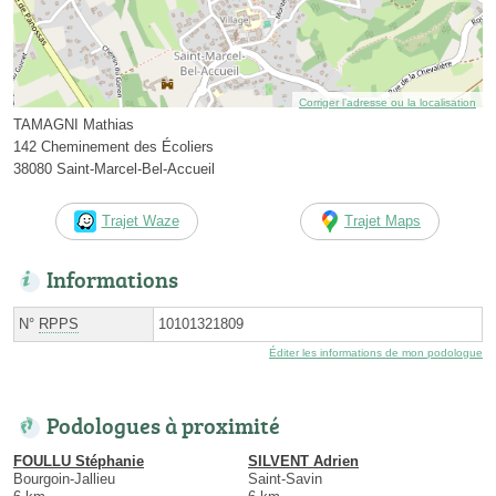
Corriger l’adresse ou la localisation
TAMAGNI Mathias
142 Cheminement des Écoliers
38080 Saint-Marcel-Bel-Accueil
Trajet Waze
Trajet Maps
Informations
N°
RPPS
10101321809
Éditer les informations de mon podologue
Podologues à proximité
FOULLU Stéphanie
SILVENT Adrien
Bourgoin-Jallieu
Saint-Savin