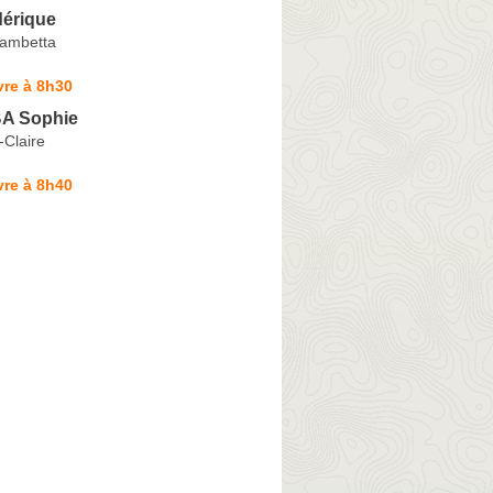
érique
Gambetta
vre à 8h30
A Sophie
-Claire
vre à 8h40