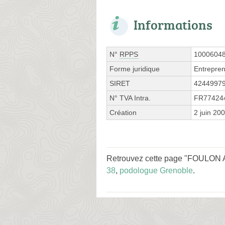
Informations
N°
RPPS
1000604
Forme juridique
Entrepren
SIRET
4244997
N° TVA Intra.
FR77424
Création
2 juin 20
Retrouvez cette page "FOULON Ant
38
,
podologue Grenoble
.