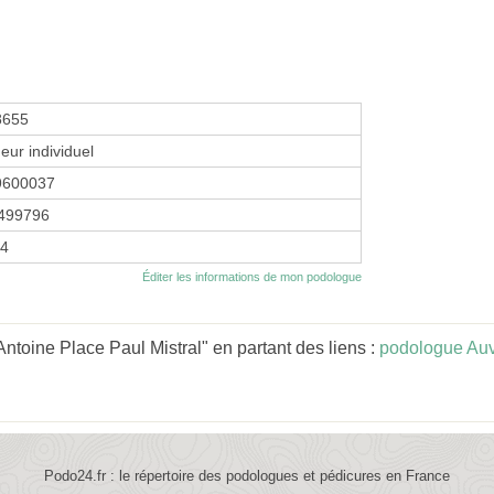
8655
eur individuel
9600037
499796
04
Éditer les informations de mon podologue
oine Place Paul Mistral" en partant des liens :
podologue Au
Podo24.fr : le répertoire des podologues et pédicures en France