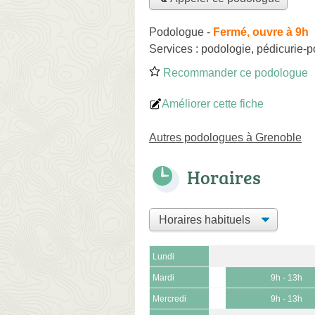
Podologue
-
Fermé, ouvre à 9h
Services :
podologie
,
pédicurie-p
Recommander ce podologue
Améliorer cette fiche
Autres podologues à Grenoble
Horaires
Lundi
Mardi
9h - 13h
Mercredi
9h - 13h