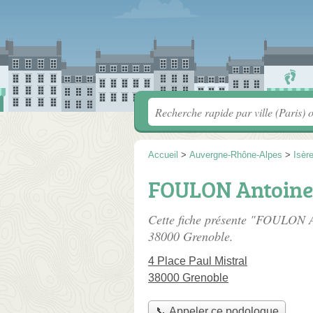
Accueil
>
Auvergne-Rhône-Alpes
>
Isèr
FOULON Antoine
Cette fiche présente "FOULON A
38000 Grenoble.
4 Place Paul Mistral
38000 Grenoble
📞 Appeler ce podologue