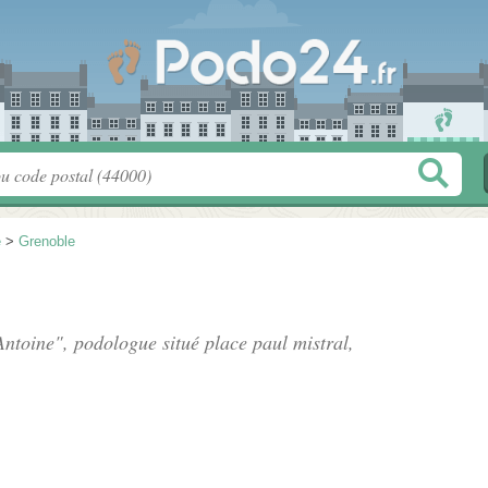
e
>
Grenoble
ntoine", podologue situé
place paul mistral
,