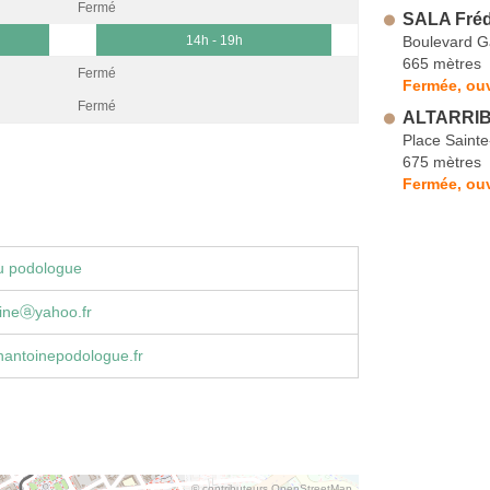
Fermé
SALA Fréd
Boulevard 
14h - 19h
665 mètres
Fermé
Fermée, ou
Fermé
ALTARRIB
Place Sainte
675 mètres
Fermée, ou
u podologue
oineⓐyahoo.fr
nantoinepodologue.fr
© contributeurs OpenStreetMap