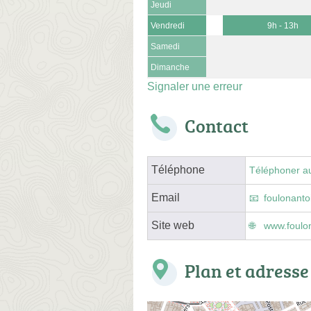
Jeudi
Vendredi
9h - 13h
Samedi
Dimanche
Signaler une erreur
Contact
Téléphone
Téléphoner a
Email
foulonant
Site web
www.foulo
Plan et adresse