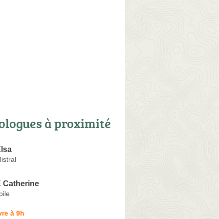
ologues à proximité
lsa
istral
Catherine
oile
re à 9h