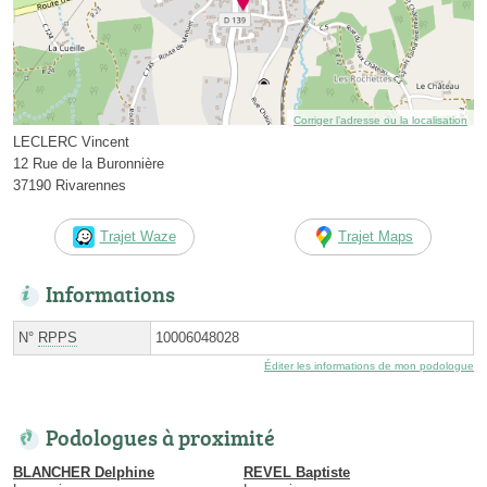
Corriger l’adresse ou la localisation
LECLERC Vincent
12 Rue de la Buronnière
37190 Rivarennes
Trajet Waze
Trajet Maps
Informations
N°
RPPS
10006048028
Éditer les informations de mon podologue
Podologues à proximité
BLANCHER Delphine
REVEL Baptiste