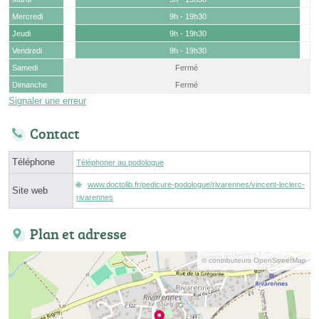
Mercredi
9h - 19h30
Jeudi
9h - 19h30
Vendredi
9h - 19h30
Samedi
Fermé
Dimanche
Fermé
Signaler une erreur
Contact
Téléphone
Téléphoner au podologue
www.doctolib.fr/pedicure-podologue/rivarennes/vincent-leclerc-
Site web
rivarennes
Plan et adresse
© contributeurs OpenStreetMap