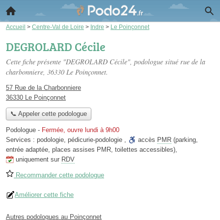
Accueil
>
Centre-Val de Loire
>
Indre
>
Le Poinçonnet
DEGROLARD Cécile
Cette fiche présente "DEGROLARD Cécile", podologue situé
rue de la
charbonniere
, 36330 Le Poinçonnet.
57 Rue de la Charbonniere
36330 Le Poinçonnet
📞 Appeler cette podologue
Podologue
-
Fermée, ouvre lundi à 9h00
Services :
podologie
,
pédicurie-podologie
,
accès
PMR
(parking,
entrée adaptée, places assises PMR, toilettes accessibles)
,
uniquement sur
RDV
Recommander cette podologue
Améliorer cette fiche
Autres podologues au Poinçonnet