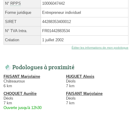
N°
RPPS
10006047442
Forme juridique
Entrepreneur individuel
SIRET
44288353400012
N° TVA Intra.
FR01442883534
Création
1 juillet 2002
Éditer les informations de mon podologue
Podologues à proximité
FAISANT Marjolaine
HUGUET Alexis
Châteauroux
Déols
6 km
7 km
CHOQUET Aurélie
FAISANT Marjolaine
Déols
Déols
7 km
7 km
Ouverte jusqu'à 12h30