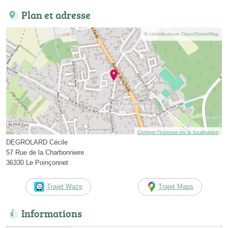
Plan et adresse
© contributeurs OpenStreetMap
Corriger l’adresse ou la localisation
DEGROLARD Cécile
57 Rue de la Charbonniere
36330 Le Poinçonnet
Trajet Waze
Trajet Maps
Informations