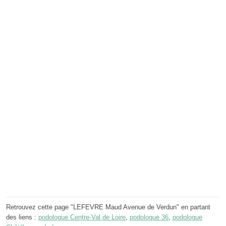
Retrouvez cette page "LEFEVRE Maud Avenue de Verdun" en partant
des liens :
podologue Centre-Val de Loire
,
podologue 36
,
podologue