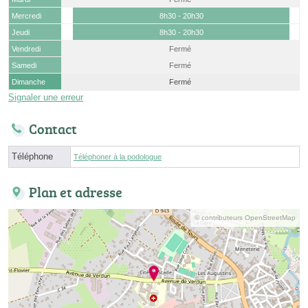
Mercredi
8h30 - 20h30
Jeudi
8h30 - 20h30
Vendredi
Fermé
Samedi
Fermé
Dimanche
Fermé
Signaler une erreur
Contact
Téléphone
Téléphoner à la podologue
Plan et adresse
© contributeurs OpenStreetMap