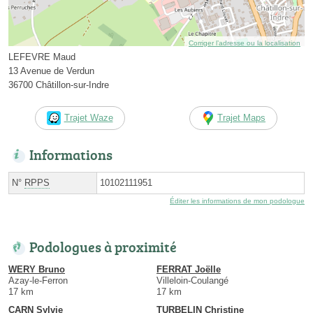
Corriger l’adresse ou la localisation
LEFEVRE Maud
13 Avenue de Verdun
36700 Châtillon-sur-Indre
Trajet Waze
Trajet Maps
Informations
N°
RPPS
10102111951
Éditer les informations de mon podologue
Podologues à proximité
WERY Bruno
FERRAT Joëlle
Azay-le-Ferron
Villeloin-Coulangé
17 km
17 km
CARN Sylvie
TURBELIN Christine