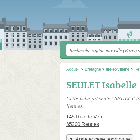
Accueil
>
Bretagne
>
Ille-et-Vilaine
>
Re
SEULET Isabelle
Cette fiche présente "SEULET Is
Rennes.
145 Rue de Vern
35200 Rennes
📞 Appeler cette podologue