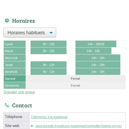
Horaires
Lundi
9h - 13h
14h - 18h30
Mardi
9h - 13h
14h - 18h
Mercredi
14h - 19h
Jeudi
9h - 13h
14h - 19h
Vendredi
9h - 13h
14h - 19h
Samedi
Fermé
Dimanche
Fermé
Signaler une erreur
Contact
Téléphone
Téléphoner à la podologue
Site web
www.doctolib.fr/pedicure-podologue/montpellier/helene-seyres