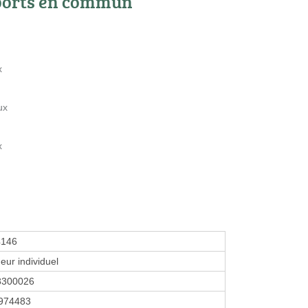
ports en commun
x
ux
x
4146
eur individuel
8300026
974483