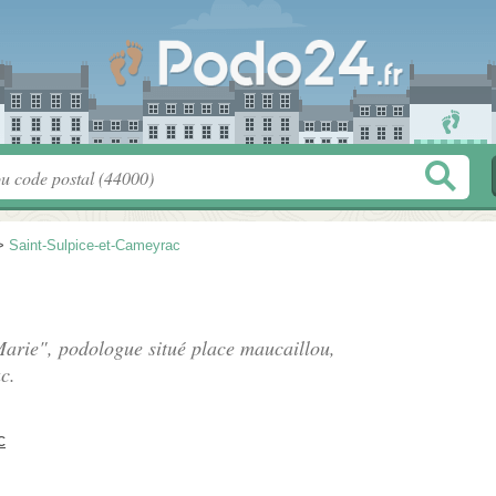
>
Saint-Sulpice-et-Cameyrac
arie", podologue situé
place maucaillou
,
c.
c