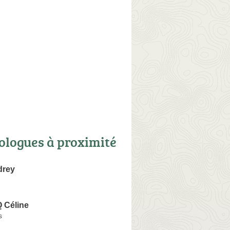
ologues à proximité
drey
Céline
s