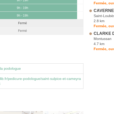
9h - 19h
Fermée, ouv
9h - 19h
CAVERNE
Saint-Loubè
9h - 19h
2.8 km
Fermé
Fermée, ou
Fermé
CLARKE D
Montussan
4.7 km
Fermée, ouv
la podologue
ib.fr/pedicure-podologue/saint-sulpice-et-cameyra
x