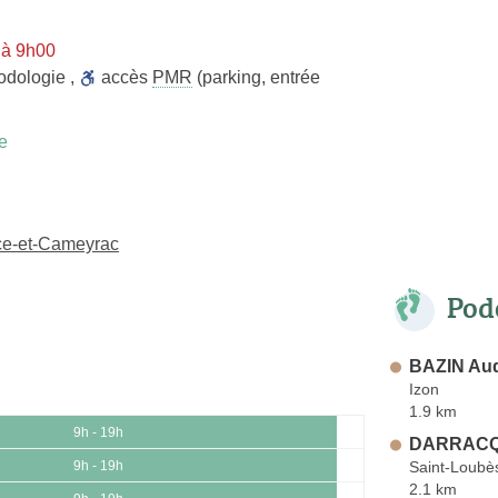
 à 9h00
odologie
,
accès
PMR
(parking, entrée
e
ice-et-Cameyrac
Pod
BAZIN Au
Izon
1.9 km
9h - 19h
DARRACQ 
Saint-Loubè
9h - 19h
2.1 km