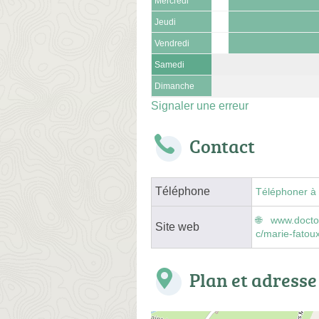
Mercredi
Jeudi
Vendredi
Samedi
Dimanche
Signaler une erreur
Contact
Téléphone
Téléphoner à 
www.doctol
Site web
c/marie-fatou
Plan et adresse