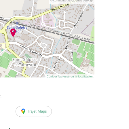
© contributeurs OpenStreetMap
Corriger l’adresse ou la localisation
c
Trajet Maps