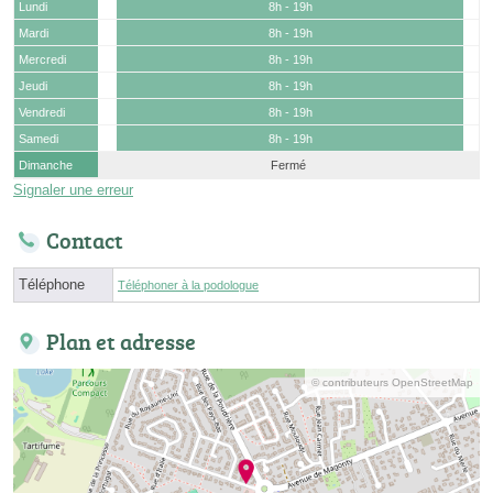
Lundi
8h - 19h
Mardi
8h - 19h
Mercredi
8h - 19h
Jeudi
8h - 19h
Vendredi
8h - 19h
Samedi
8h - 19h
Dimanche
Fermé
Signaler une erreur
Contact
Téléphone
Téléphoner à la podologue
Plan et adresse
© contributeurs OpenStreetMap