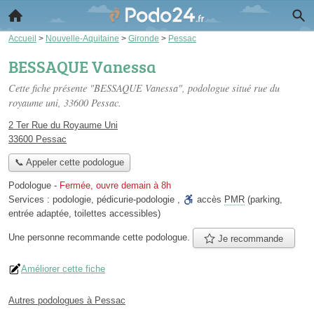
Accueil
>
Nouvelle-Aquitaine
>
Gironde
>
Pessac
BESSAQUE Vanessa
Cette fiche présente "BESSAQUE Vanessa", podologue situé
rue du
royaume uni
, 33600 Pessac.
2 Ter Rue du Royaume Uni
33600 Pessac
📞 Appeler cette podologue
Podologue
-
Fermée, ouvre demain à 8h
Services :
podologie
,
pédicurie-podologie
,
accès
PMR
(parking,
entrée adaptée, toilettes accessibles)
Une personne
recommande
cette podologue.
Je recommande
Améliorer cette fiche
Autres podologues à Pessac