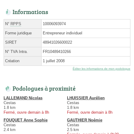
Informations
N°
RPPS
10006093974
Forme juridique
Entrepreneur individuel
SIRET
48941026600022
N° TVA Intra.
FR10489410266
Création
1 juillet 2008
Éditer les informations de mon podologue
Podologues à proximité
LALLEMAND Nicolas
LHUISSIER Aurélien
Cestas
Cestas
1.8 km
1.8 km
Fermé, ouvre demain à 8h
Fermé, ouvre demain à 8h
FOUQUET Anne Sophie
GAUTHIER Noémie
Cestas
Cestas
2.4 km
2.5 km