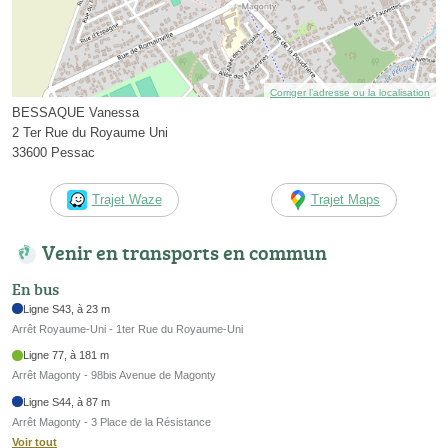
Corriger l’adresse ou la localisation
BESSAQUE Vanessa
2 Ter Rue du Royaume Uni
33600 Pessac
Trajet Waze
Trajet Maps
Venir en transports en commun
En bus
Ligne S43, à 23 m
Arrêt Royaume-Uni - 1ter Rue du Royaume-Uni
Ligne 77, à 181 m
Arrêt Magonty - 98bis Avenue de Magonty
Ligne S44, à 87 m
Arrêt Magonty - 3 Place de la Résistance
Voir tout