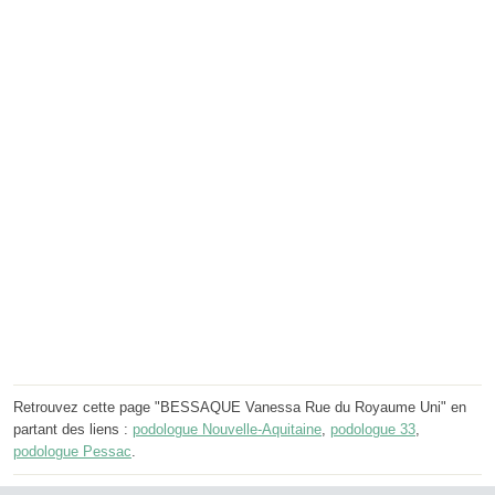
Retrouvez cette page "BESSAQUE Vanessa Rue du Royaume Uni" en
partant des liens :
podologue Nouvelle-Aquitaine
,
podologue 33
,
podologue Pessac
.