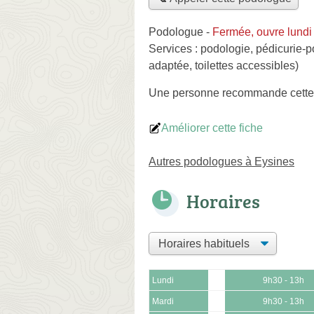
Podologue
-
Fermée, ouvre lundi
Services :
podologie
,
pédicurie-p
adaptée, toilettes accessibles)
Une personne
recommande
cett
Améliorer cette fiche
Autres podologues à Eysines
Horaires
Lundi
9h30 - 13h
Mardi
9h30 - 13h