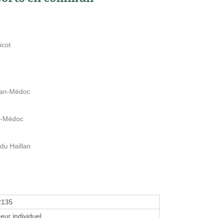
icot
llan-Médoc
an-Médoc
du Haillan
2135
eur individuel