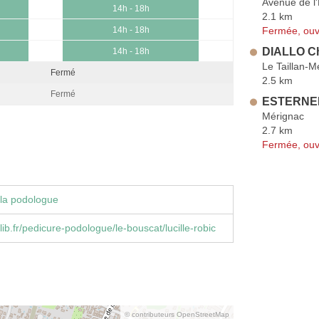
Avenue de l
14h - 18h
2.1 km
Fermée, ouv
14h - 18h
DIALLO Ch
14h - 18h
Le Taillan-
Fermé
2.5 km
Fermé
ESTERNEL
Mérignac
2.7 km
Fermée, ouv
la podologue
ib.fr/pedicure-podologue/le-bouscat/lucille-robic
© contributeurs OpenStreetMap