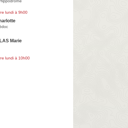
'Hippodrome
re lundi à 9h00
arlotte
Médoc
AS Marie
re lundi à 10h00