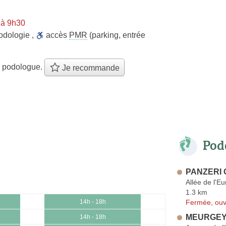
 à 9h30
odologie
,
accès
PMR
(parking, entrée
e podologue.
Je recommande
Pod
PANZERI O
Allée de l'E
1.3 km
Fermée, ouv
14h - 18h
MEURGEY 
14h - 18h