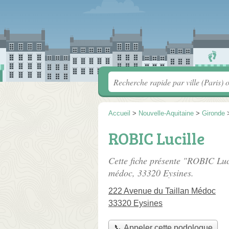
Accueil
>
Nouvelle-Aquitaine
>
Gironde
ROBIC Lucille
Cette fiche présente "ROBIC Luc
médoc
, 33320 Eysines.
222 Avenue du Taillan Médoc
33320 Eysines
📞 Appeler cette podologue