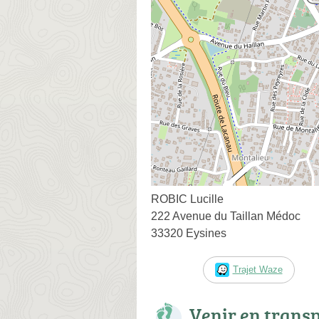
ROBIC Lucille
222 Avenue du Taillan Médoc
33320 Eysines
Trajet Waze
Venir en trans