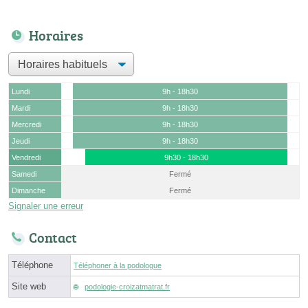
Horaires
Lundi
9h - 18h30
Mardi
9h - 18h30
Mercredi
9h - 18h30
Jeudi
9h - 18h30
Vendredi
9h30 - 18h30
Samedi
Fermé
Dimanche
Fermé
Signaler une erreur
Contact
Téléphone
Téléphoner à la podologue
Site web
podologie-croizatmatrat.fr