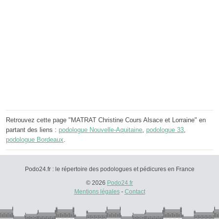
Retrouvez cette page "MATRAT Christine Cours Alsace et Lorraine" en
partant des liens :
podologue Nouvelle-Aquitaine
,
podologue 33
,
podologue Bordeaux
.
Podo24.fr : le répertoire des podologues et pédicures en France
© 2026
Podo24.fr
Mentions légales
-
Contact