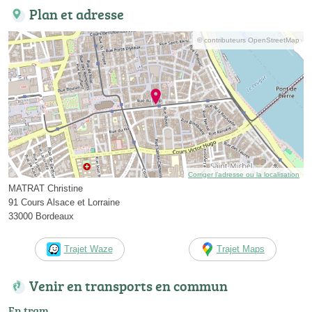
Plan et adresse
© contributeurs OpenStreetMap
Corriger l’adresse ou la localisation
MATRAT Christine
91 Cours Alsace et Lorraine
33000 Bordeaux
Trajet Waze
Trajet Maps
Venir en transports en commun
En tram