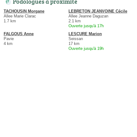
Podologues à proximité
TACHOUSIN Morgane
LEBRETON JEANVOINE Cécile
Allee Marie Clarac
Allee Jeanne Daguzan
1.7 km
2.1 km
Ouverte jusqu'à 17h
FALGOUS Anne
LESCURE Marion
Pavie
Seissan
4 km
17 km
Ouverte jusqu'à 19h