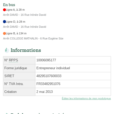
En bus
Ligne A, à 28 m
Arrêt DAVID - 16 Rue Irénée David
Ligne D, à 28 m
Arrêt DAVID - 16 Rue Irénée David
Ligne B, à 134 m
Arrêt COLLEGE MATHALIN - 6 Rue Eugène Süe
Informations
N°
RPPS
10006095177
Forme juridique
Entrepreneur individuel
SIRET
48295107600033
N° TVA Intra.
FR33482951076
Création
2 mai 2013
Éditer les informations de mon podologue