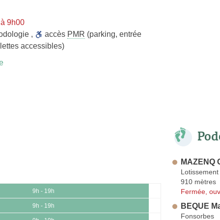
 à 9h00
odologie
,
accès
PMR
(parking, entrée
lettes accessibles)
e
Pod
MAZENQ 
Lotissement 
910 mètres
Fermée, ouv
9h - 19h
BEQUE Ma
9h - 19h
Fonsorbes