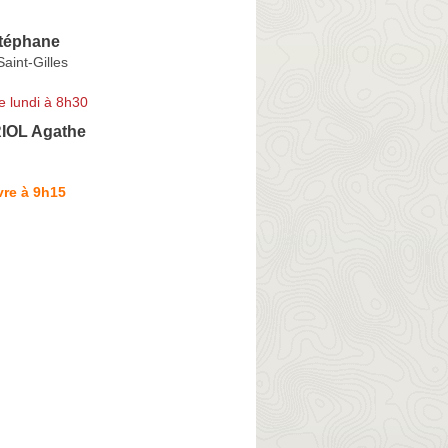
téphane
Saint-Gilles
e lundi à 8h30
OL Agathe
vre à 9h15