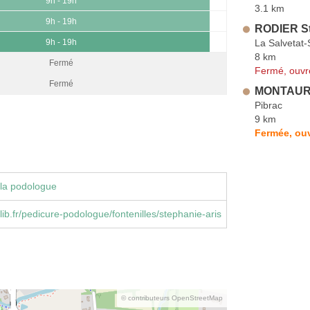
9h - 19h
3.1 km
9h - 19h
RODIER S
La Salvetat-
9h - 19h
8 km
Fermé
Fermé, ouvr
Fermé
MONTAURI
Pibrac
9 km
Fermée, ou
la podologue
ib.fr/pedicure-podologue/fontenilles/stephanie-aris
© contributeurs OpenStreetMap