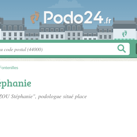
Fontenilles
éphanie
OZOU Stéphanie", podologue situé
place