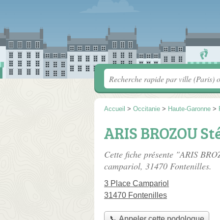
Accueil
>
Occitanie
>
Haute-Garonne
>
ARIS BROZOU St
Cette fiche présente "ARIS BR
campariol
, 31470 Fontenilles.
3 Place Campariol
31470 Fontenilles
📞 Appeler cette podologue