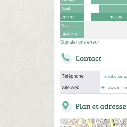
Mercredi
Jeudi
Vendredi
7h - 12h
Samedi
Dimanche
Signaler une erreur
Contact
Téléphone
Téléphoner a
Site web
www.doctol
Plan et adresse