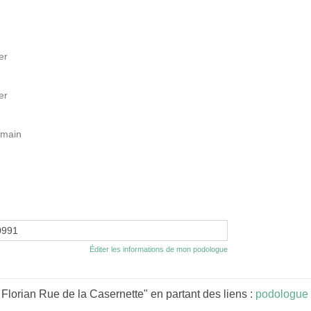
er
er
omain
0991
Éditer les informations de mon podologue
orian Rue de la Casernette" en partant des liens :
podologue 