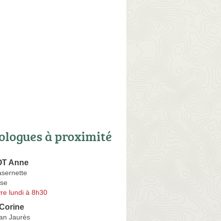
ologues à proximité
T Anne
asernette
se
re lundi à 8h30
Corine
an Jaurès