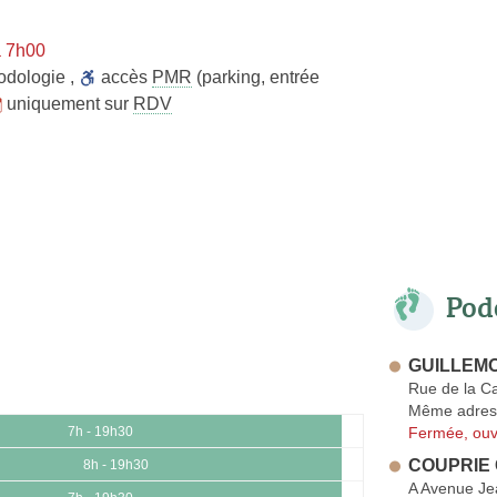
à 7h00
odologie
,
accès
PMR
(parking, entrée
uniquement sur
RDV
Pod
GUILLEMO
Rue de la C
Même adres
Fermée, ouv
7h - 19h30
COUPRIE 
8h - 19h30
A Avenue Je