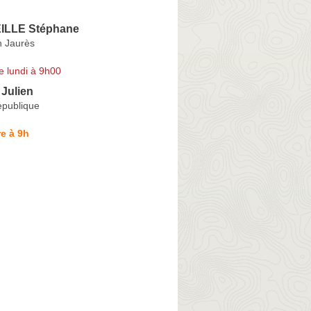
LLE Stéphane
 Jaurès
e lundi à 9h00
Julien
epublique
e à 9h