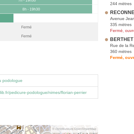
7h - 19h30
244 mètres
8h - 19h30
RECONNEI
Avenue Jean
335 mètres
Fermé
Fermé, ouvr
Fermé
BERTHET 
Rue de la R
360 mètres
Fermé, ouvr
u podologue
ib.fr/pedicure-podologue/nimes/florian-perrier
© contributeurs OpenStreetMap