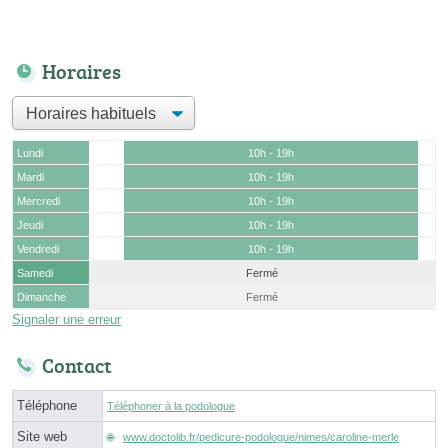
Horaires
Lundi
10h - 19h
Mardi
10h - 19h
Mercredi
10h - 19h
Jeudi
10h - 19h
Vendredi
10h - 19h
Samedi
Fermé
Dimanche
Fermé
Signaler une erreur
Contact
Téléphone
Téléphoner à la podologue
Site web
www.doctolib.fr/pedicure-podologue/nimes/caroline-merle