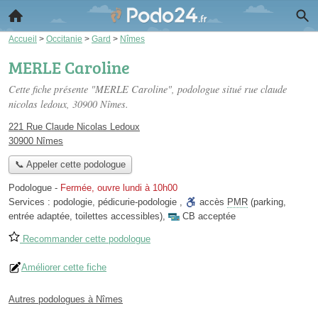
Accueil
>
Occitanie
>
Gard
>
Nîmes
MERLE Caroline
Cette fiche présente "MERLE Caroline", podologue situé
rue claude
nicolas ledoux
, 30900 Nîmes.
221 Rue Claude Nicolas Ledoux
30900 Nîmes
📞 Appeler cette podologue
Podologue
-
Fermée, ouvre lundi à 10h00
Services :
podologie
,
pédicurie-podologie
,
accès
PMR
(parking,
entrée adaptée, toilettes accessibles)
,
CB acceptée
Recommander cette podologue
Améliorer cette fiche
Autres podologues à Nîmes