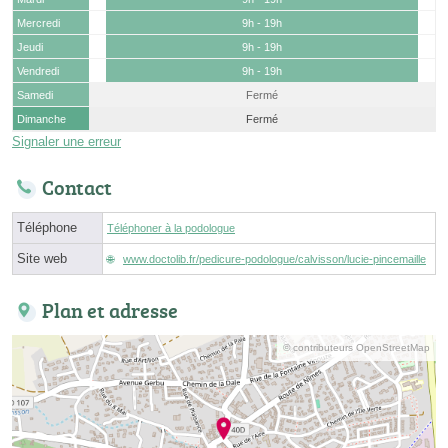
Mercredi
9h - 19h
Jeudi
9h - 19h
Vendredi
9h - 19h
Samedi
Fermé
Dimanche
Fermé
Signaler une erreur
Contact
Téléphone
Téléphoner à la podologue
Site web
www.doctolib.fr/pedicure-podologue/calvisson/lucie-pincemaille
Plan et adresse
© contributeurs OpenStreetMap