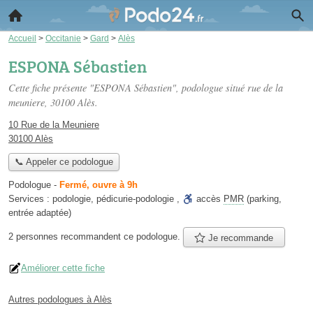
Accueil
>
Occitanie
>
Gard
>
Alès
ESPONA Sébastien
Cette fiche présente "ESPONA Sébastien", podologue situé
rue de la
meuniere
, 30100 Alès.
10 Rue de la Meuniere
30100 Alès
📞 Appeler ce podologue
Podologue
-
Fermé, ouvre à 9h
Services :
podologie
,
pédicurie-podologie
,
accès
PMR
(parking,
entrée adaptée)
2 personnes
recommandent
ce podologue.
Je recommande
Améliorer cette fiche
Autres podologues à Alès