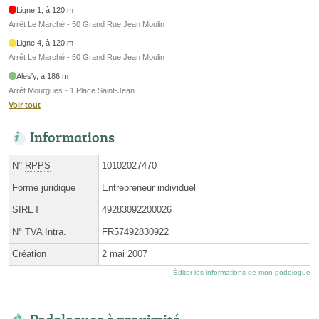
Ligne 1, à 120 m
Arrêt Le Marché - 50 Grand Rue Jean Moulin
Ligne 4, à 120 m
Arrêt Le Marché - 50 Grand Rue Jean Moulin
Ales'y, à 186 m
Arrêt Mourgues - 1 Place Saint-Jean
Voir tout
Informations
N°
RPPS
10102027470
Forme juridique
Entrepreneur individuel
SIRET
49283092200026
N° TVA Intra.
FR57492830922
Création
2 mai 2007
Éditer les informations de mon podologue
Podologues à proximité