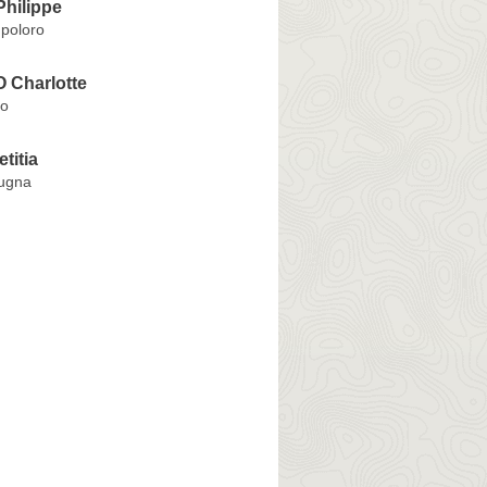
hilippe
mpoloro
 Charlotte
io
titia
ugna