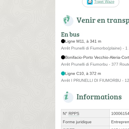
Trajet Waze
Venir en trans
En bus
Ligne M11, à 341 m
Arrêt Prunelli di Fiumorbo(plaine) - 1
Bonifacio-Porto Vecchio-Aleria-Cor
Arrêt Prunelli di Fiumorbu - 377 Rout
Ligne C10, à 372 m
Arrêt I PRUNELLI DI FIUMORBU - 1283
Informations
N°
RPPS
1000615
Forme juridique
Entrepren