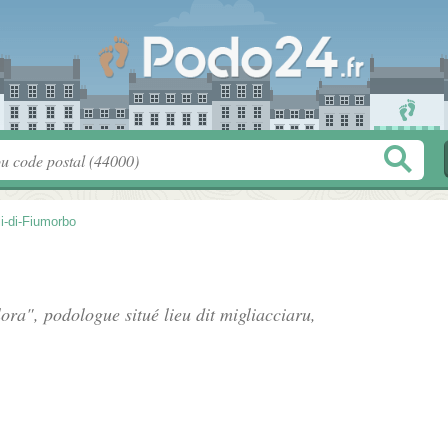
li-di-Fiumorbo
lora", podologue situé
lieu dit migliacciaru
,