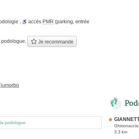
odologie
,
accès
PMR
(parking, entrée
e podologue.
Je recommande
-Fiumorbo
Pod
GIANNETTI
la podologue
Ghisonaccia
3.3 km