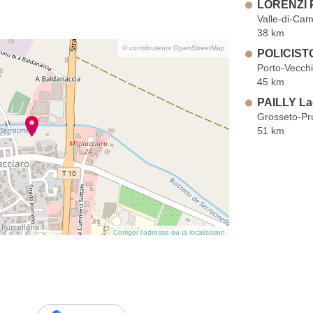
LORENZI P
Valle-di-Ca
38 km
© contributeurs OpenStreetMap
POLICISTO
Porto-Vecch
45 km
PAILLY Lae
Grosseto-Pr
51 km
Corriger l’adresse ou la localisation