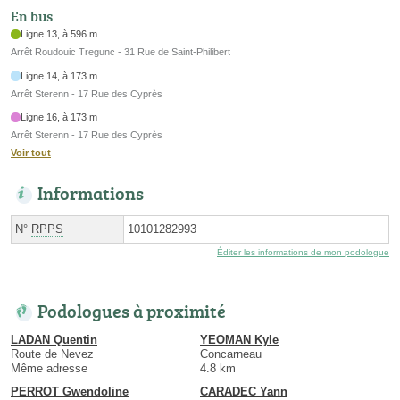
En bus
Ligne 13, à 596 m
Arrêt Roudouic Tregunc - 31 Rue de Saint-Philibert
Ligne 14, à 173 m
Arrêt Sterenn - 17 Rue des Cyprès
Ligne 16, à 173 m
Arrêt Sterenn - 17 Rue des Cyprès
Voir tout
Informations
N°
RPPS
10101282993
Éditer les informations de mon podologue
Podologues à proximité
LADAN Quentin
YEOMAN Kyle
Route de Nevez
Concarneau
Même adresse
4.8 km
PERROT Gwendoline
CARADEC Yann