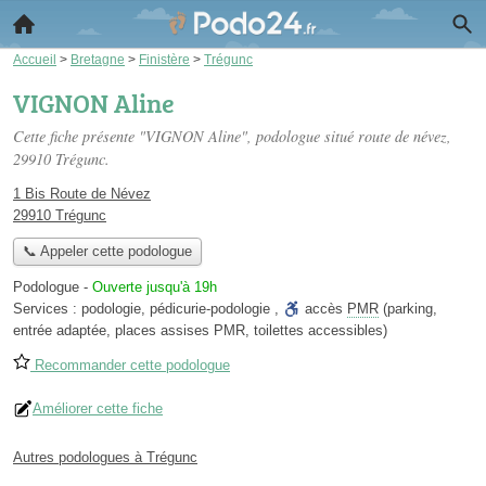
Accueil
>
Bretagne
>
Finistère
>
Trégunc
VIGNON Aline
Cette fiche présente "VIGNON Aline", podologue situé
route de névez
,
29910 Trégunc.
1 Bis Route de Névez
29910 Trégunc
📞 Appeler cette podologue
Podologue
-
Ouverte jusqu'à 19h
Services :
podologie
,
pédicurie-podologie
,
accès
PMR
(parking,
entrée adaptée, places assises PMR, toilettes accessibles)
Recommander cette podologue
Améliorer cette fiche
Autres podologues à Trégunc