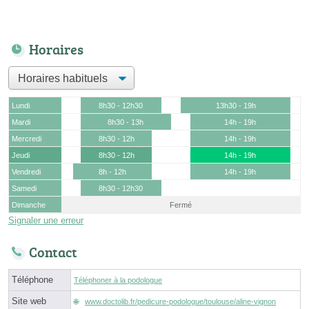
Horaires
Lundi
8h30 - 12h30
13h30 - 19h
Mardi
8h30 - 13h
14h - 19h
Mercredi
8h30 - 12h
14h - 19h
Jeudi
8h30 - 12h
14h - 19h
Vendredi
8h - 12h
14h - 19h
Samedi
8h30 - 12h30
Dimanche
Fermé
Signaler une erreur
Contact
Téléphone
Téléphoner à la podologue
Site web
www.doctolib.fr/pedicure-podologue/toulouse/aline-vignon