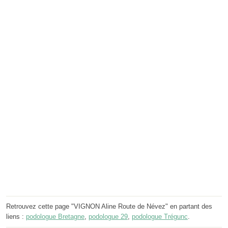
Retrouvez cette page "VIGNON Aline Route de Névez" en partant des
liens :
podologue Bretagne
,
podologue 29
,
podologue Trégunc
.