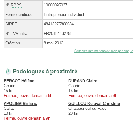
N°
RPPS
10006095037
Forme juridique
Entrepreneur individuel
SIRET
48413275800034
N° TVA Intra.
FR20484132758
Création
8 mai 2012
Éditer les informations de mon podologue
Podologues à proximité
BERCOT Hélène
DURAND Claire
Gourin
Gourin
15 km
15 km
Fermée, ouvre demain à 9h
Fermée, ouvre demain à 9h
APOLINAIRE Eric
GUILLOU Kéraval Christine
Callac
Châteauneuf-du-Faou
18 km
20 km
Fermé, ouvre demain à 9h