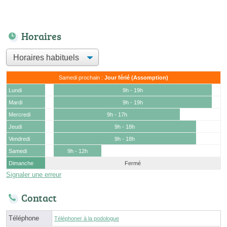
Horaires
Samedi prochain :
Jour férié (Assomption)
Lundi
9h - 19h
Mardi
9h - 19h
Mercredi
9h - 17h
Jeudi
9h - 18h
Vendredi
9h - 18h
Samedi
9h - 12h
Dimanche
Fermé
Signaler une erreur
Contact
Téléphone
Téléphoner à la podologue