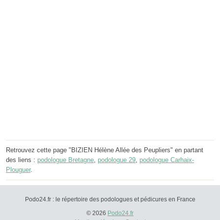
Retrouvez cette page "BIZIEN Hélène Allée des Peupliers" en partant
des liens :
podologue Bretagne
,
podologue 29
,
podologue Carhaix-
Plouguer
.
Podo24.fr : le répertoire des podologues et pédicures en France
© 2026
Podo24.fr