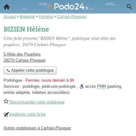
Accueil
>
Bretagne
>
Finistère
>
Carhaix-Plouguer
BIZIEN Hélène
Cette fiche présente "BIZIEN Hélène", podologue situé
allée des
peupliers
, 29270 Carhaix-Plouguer.
5 Allée des Peupliers
29270 Carhaix-Plouguer
📞 Appeler cette podologue
Podologue
-
Fermée, ouvre demain à 9h
Services :
podologie
,
pédicurie-podologie
,
accès
PMR
(parking,
entrée adaptée, toilettes accessibles)
Recommander cette podologue
Améliorer cette fiche
Autres podologues à Carhaix-Plouguer