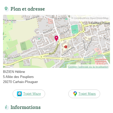
Plan et adresse
© contributeurs OpenStreetMap
Corriger l’adresse ou la localisation
BIZIEN Hélène
5 Allée des Peupliers
29270 Carhaix-Plouguer
Trajet Waze
Trajet Maps
Informations