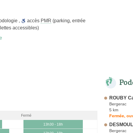
odologie
,
accès
PMR
(parking, entrée
lettes accessibles)
e
Pod
ROUBY Ca
Bergerac
5 km
Fermée, ouv
Fermé
DESMOULI
13h30 - 18h
Bergerac