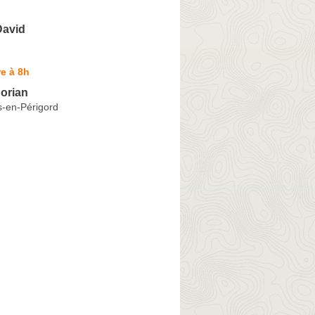
avid
e à 8h
orian
-en-Périgord