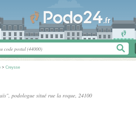
e
>
Creysse
aïs", podologue situé
rue la roque
, 24100