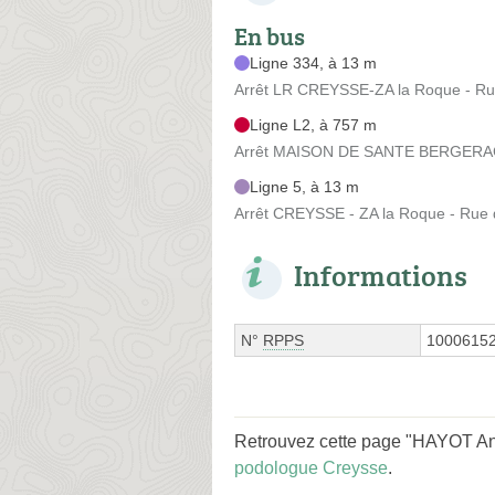
En bus
Ligne 334, à 13 m
Arrêt LR CREYSSE-ZA la Roque - Ru
Ligne L2, à 757 m
Arrêt MAISON DE SANTE BERGERAC 
Ligne 5, à 13 m
Arrêt CREYSSE - ZA la Roque - Rue 
Informations
N°
RPPS
1000615
Retrouvez cette page "HAYOT Ana
podologue Creysse
.