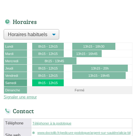
Horaires
Lundi
8h15 - 12h15
13h15 - 18h30
Mardi
8h15 - 12h15
13h15 - 16h45
Mercredi
8h15 - 13h45
Jeudi
8h15 - 12h15
13h15 - 20h
Vendredi
8h15 - 12h15
13h15 - 19h45
Samedi
8h15 - 12h15
Dimanche
Fermé
Signaler une erreur
Contact
Téléphone
Téléphoner à la podologue
www.doctolib.fr/pedicure-podologue/argent-sur-sauldre/alicia-bil
Site web