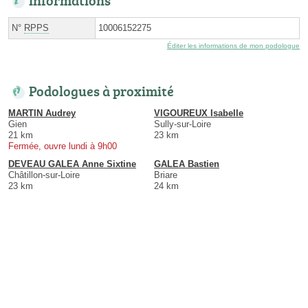
Informations
N°
RPPS
10006152275
Éditer les informations de mon podologue
Podologues à proximité
MARTIN Audrey
VIGOUREUX Isabelle
Gien
Sully-sur-Loire
21 km
23 km
Fermée, ouvre lundi à 9h00
DEVEAU GALEA Anne Sixtine
GALEA Bastien
Châtillon-sur-Loire
Briare
23 km
24 km