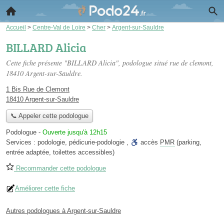
Accueil
>
Centre-Val de Loire
>
Cher
>
Argent-sur-Sauldre
BILLARD Alicia
Cette fiche présente "BILLARD Alicia", podologue situé
rue de clemont
,
18410 Argent-sur-Sauldre.
1 Bis Rue de Clemont
18410 Argent-sur-Sauldre
📞 Appeler cette podologue
Podologue
-
Ouverte jusqu'à 12h15
Services :
podologie
,
pédicurie-podologie
,
accès
PMR
(parking,
entrée adaptée, toilettes accessibles)
Recommander cette podologue
Améliorer cette fiche
Autres podologues à Argent-sur-Sauldre