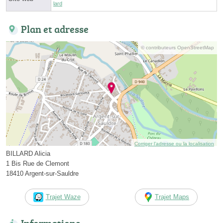
lard
Plan et adresse
© contributeurs OpenStreetMap
Corriger l’adresse ou la localisation
BILLARD Alicia
1 Bis Rue de Clemont
18410 Argent-sur-Sauldre
Trajet Waze
Trajet Maps