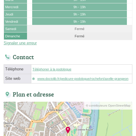
Mercredi
9h - 19h
Jeudi
9h - 19h
Vendredi
9h - 19h
Samedi
Fermé
Dimanche
Fermé
Signaler une erreur
Contact
Téléphone
Téléphoner à la podologue
Site web
www.doctolib.fr/pedicure-podologue/rochefort/axelle-grangeon
Plan et adresse
© contributeurs OpenStreetMap