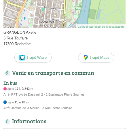
Corriger l’adresse ou la localisation
GRANGEON Axelle
3 Rue Toufaire
17300 Rochefort
Trajet Waze
Trajet Maps
Venir en transports en commun
En bus
Ligne 174, à 342 m
Arrêt RFT Lycée Dassault 2 - 2 Esplanade Pierre Soumet
Ligne D, à 18 m
Arrêt Jardins de la Marine - 3 Rue Pierre Toufaire
Informations