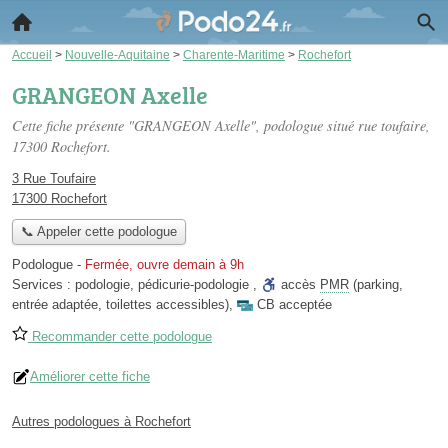
Accueil
>
Nouvelle-Aquitaine
>
Charente-Maritime
>
Rochefort
GRANGEON Axelle
Cette fiche présente "GRANGEON Axelle", podologue situé
rue toufaire
,
17300 Rochefort.
3 Rue Toufaire
17300 Rochefort
📞 Appeler cette podologue
Podologue
-
Fermée, ouvre demain à 9h
Services :
podologie
,
pédicurie-podologie
,
accès
PMR
(parking,
entrée adaptée, toilettes accessibles)
,
CB acceptée
Recommander cette podologue
Améliorer cette fiche
Autres podologues à Rochefort