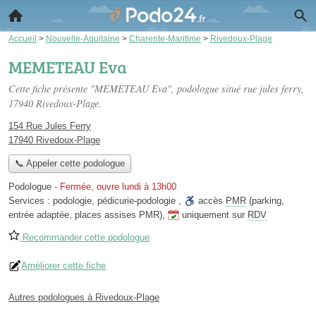
Accueil
>
Nouvelle-Aquitaine
>
Charente-Maritime
>
Rivedoux-Plage
MEMETEAU Eva
Cette fiche présente "MEMETEAU Eva", podologue situé
rue jules ferry
,
17940 Rivedoux-Plage.
154 Rue Jules Ferry
17940 Rivedoux-Plage
📞 Appeler cette podologue
Podologue
-
Fermée, ouvre lundi à 13h00
Services :
podologie
,
pédicurie-podologie
,
accès
PMR
(parking,
entrée adaptée, places assises PMR)
,
uniquement sur
RDV
Recommander cette podologue
Améliorer cette fiche
Autres podologues à Rivedoux-Plage