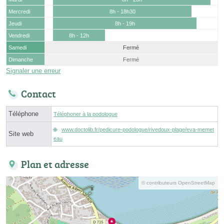
Mercredi
8h - 18h30
Jeudi
8h - 19h
Vendredi
8h - 12h
Samedi
Fermé
Dimanche
Fermé
Signaler une erreur
Contact
Téléphone
Téléphoner à la podologue
www.doctolib.fr/pedicure-podologue/rivedoux-plage/eva-memet
Site web
eau
Plan et adresse
© contributeurs OpenStreetMap