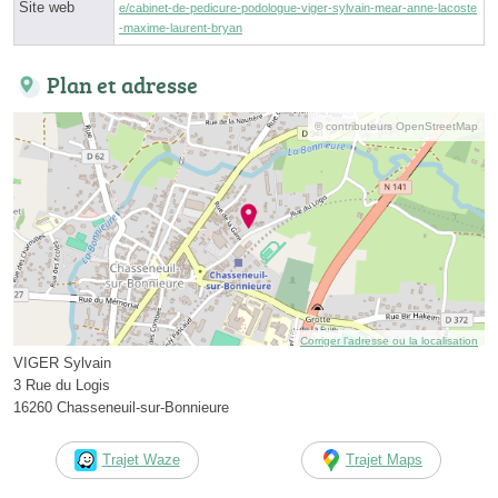
Site web
e/cabinet-de-pedicure-podologue-viger-sylvain-mear-anne-lacoste
-maxime-laurent-bryan
Plan et adresse
© contributeurs OpenStreetMap
Corriger l’adresse ou la localisation
VIGER Sylvain
3 Rue du Logis
16260 Chasseneuil-sur-Bonnieure
Trajet Waze
Trajet Maps