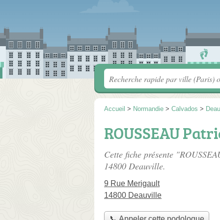
Accueil
>
Normandie
>
Calvados
>
Deau
ROUSSEAU Patri
Cette fiche présente "ROUSSEAU
14800 Deauville.
9 Rue Merigault
14800 Deauville
📞 Appeler cette podologue