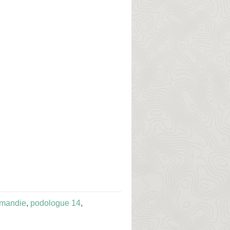
rmandie
,
podologue 14
,