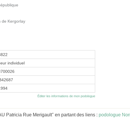
République
n de Kergorlay
3822
eur individuel
8700026
342687
 1994
Éditer les informations de mon podologue
Patricia Rue Merigault" en partant des liens :
podologue No