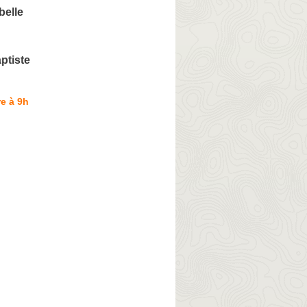
belle
tiste
e à 9h