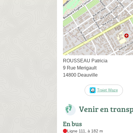
ROUSSEAU Patricia
9 Rue Merigault
14800 Deauville
Trajet Waze
Venir en trans
En bus
Ligne 111, à 182 m