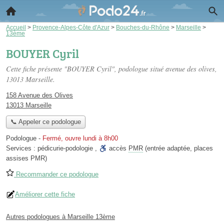
Accueil
>
Provence-Alpes-Côte d'Azur
>
Bouches-du-Rhône
>
Marseille
>
13ème
BOUYER Cyril
Cette fiche présente "BOUYER Cyril", podologue situé
avenue des olives
,
13013 Marseille.
158 Avenue des Olives
13013 Marseille
📞 Appeler ce podologue
Podologue
-
Fermé, ouvre lundi à 8h00
Services :
pédicurie-podologie
,
accès
PMR
(entrée adaptée, places
assises PMR)
Recommander ce podologue
Améliorer cette fiche
Autres podologues à Marseille 13ème