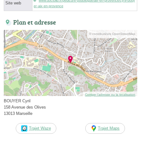
www.doctolib.fr/pedicure-podologue/aix-en-provence/cyril-bouy
Site web
er-aix-en-provence
Plan et adresse
© contributeurs OpenStreetMap
Corriger l’adresse ou la localisation
BOUYER Cyril
158 Avenue des Olives
13013 Marseille
Trajet Waze
Trajet Maps