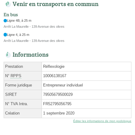
Venir en transports en commun
En bus
Ligne 4B, à 25 m
Arrêt La Maurelle - 139 Avenue des olives
Ligne 4, à 25 m
Arrêt La Maurelle - 139 Avenue des olives
Informations
Prestation
Réflexologie
N°
RPPS
10006138167
Forme juridique
Entrepreneur individuel
SIRET
79505679500029
N° TVA Intra.
FR52795056795
Création
1 septembre 2020
Éditer les informations de mon podologue