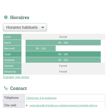
Horaires
Lundi
Fermé
Mardi
9h - 19h
Mercredi
9h - 13h
Jeudi
9h - 19h
Vendredi
9h - 19h
Samedi
Fermé
Dimanche
Fermé
Signaler une erreur
Contact
Téléphone
Téléphoner à la podologue
Site web
www.doctolib.fr/pedicure-podologue/paris/charlotte-lefevre