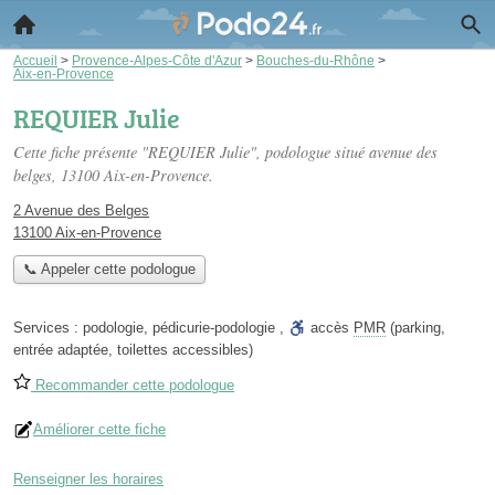
Accueil
>
Provence-Alpes-Côte d'Azur
>
Bouches-du-Rhône
>
Aix-en-Provence
REQUIER Julie
Cette fiche présente "REQUIER Julie", podologue situé
avenue des
belges
, 13100 Aix-en-Provence.
2 Avenue des Belges
13100 Aix-en-Provence
📞 Appeler cette podologue
Services :
podologie
,
pédicurie-podologie
,
accès
PMR
(parking,
entrée adaptée, toilettes accessibles)
Recommander cette podologue
Améliorer cette fiche
Renseigner les horaires