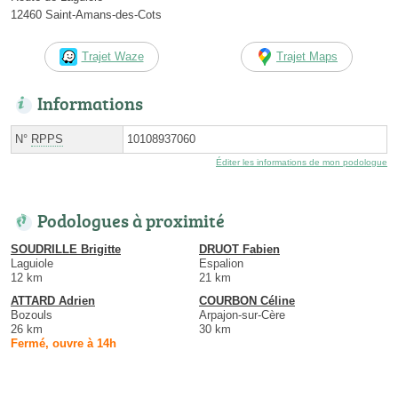
12460 Saint-Amans-des-Cots
Trajet Waze
Trajet Maps
Informations
N°
RPPS
10108937060
Éditer les informations de mon podologue
Podologues à proximité
SOUDRILLE Brigitte
DRUOT Fabien
Laguiole
Espalion
12 km
21 km
ATTARD Adrien
COURBON Céline
Bozouls
Arpajon-sur-Cère
26 km
30 km
Fermé, ouvre à 14h