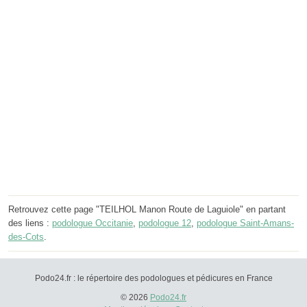
Retrouvez cette page "TEILHOL Manon Route de Laguiole" en partant
des liens :
podologue Occitanie
,
podologue 12
,
podologue Saint-Amans-
des-Cots
.
Podo24.fr : le répertoire des podologues et pédicures en France
© 2026
Podo24.fr