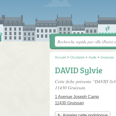
Accueil
>
Occitanie
>
Aude
>
Gruissan
DAVID Sylvie
Cette fiche présente "DAVID Syl
11430 Gruissan.
1 Avenue Joseph Camp
11430 Gruissan
📞 Appeler cette podologue