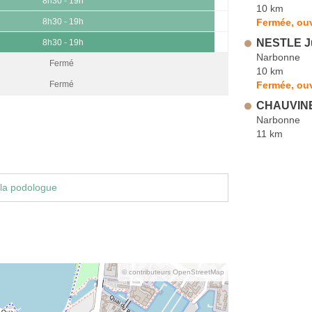
8h30 - 19h
10 km
Fermée, ouv
8h30 - 19h
NESTLE Ju
8h30 - 19h
Narbonne
Fermé
10 km
Fermée, ou
Fermé
CHAUVIN
Narbonne
11 km
la podologue
© contributeurs OpenStreetMap