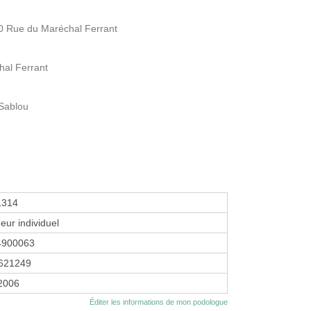
Rue du Maréchal Ferrant
hal Ferrant
Sablou
1314
eur individuel
4900063
621249
 2006
Éditer les informations de mon podologue