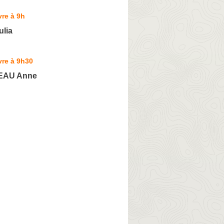
re à 9h
lia
vre à 9h30
EAU Anne