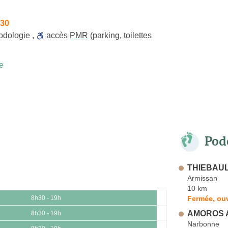
h30
odologie
,
accès
PMR
(parking, toilettes
e
Pod
THIEBAUL
Armissan
10 km
Fermée, ouv
8h30 - 19h
AMOROS A
8h30 - 19h
Narbonne