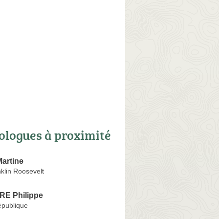
ologues à proximité
artine
klin Roosevelt
E Philippe
épublique