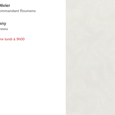
ivier
Commandant Roumens
nny
ussou
re lundi à 9h00