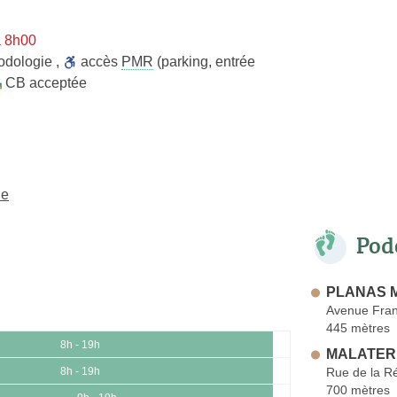
à 8h00
odologie
,
accès
PMR
(parking, entrée
CB acceptée
ne
Pod
PLANAS M
Avenue Fran
445 mètres
8h - 19h
MALATERR
Rue de la R
8h - 19h
700 mètres