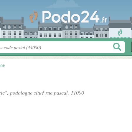
nne
ric", podologue situé
rue pascal
, 11000