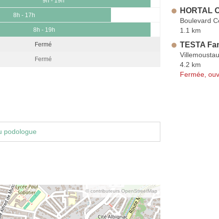
9h - 19h
HORTAL Ol
8h - 17h
Boulevard 
1.1 km
8h - 19h
TESTA Fa
Fermé
Villemousta
Fermé
4.2 km
Fermée, ouv
u podologue
© contributeurs OpenStreetMap