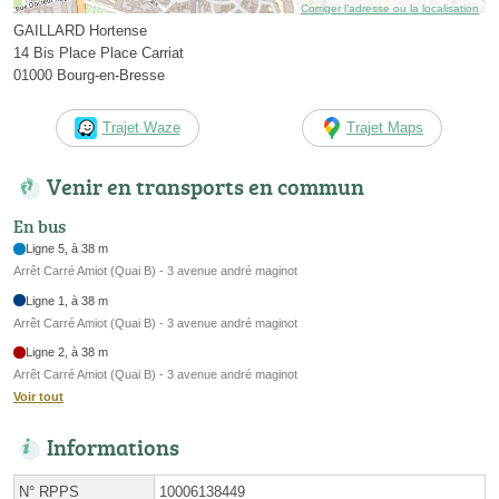
Corriger l’adresse ou la localisation
GAILLARD Hortense
14 Bis Place Place Carriat
01000 Bourg-en-Bresse
Trajet Waze
Trajet Maps
Venir en transports en commun
En bus
Ligne 5, à 38 m
Arrêt Carré Amiot (Quai B) - 3 avenue andré maginot
Ligne 1, à 38 m
Arrêt Carré Amiot (Quai B) - 3 avenue andré maginot
Ligne 2, à 38 m
Arrêt Carré Amiot (Quai B) - 3 avenue andré maginot
Voir tout
Informations
N°
RPPS
10006138449